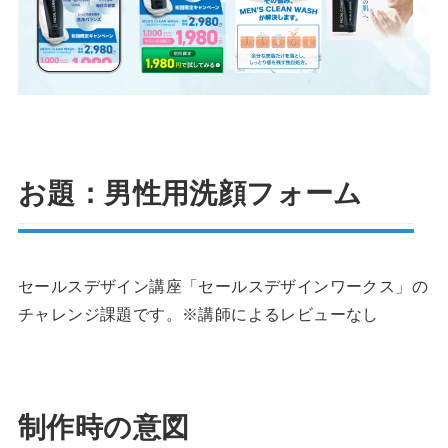
お題：男性用洗顔フォーム
セールスデザイン講座「セールスデザインワークス」の
チャレンジ課題です。※講師によるレビューなし
制作時の意図