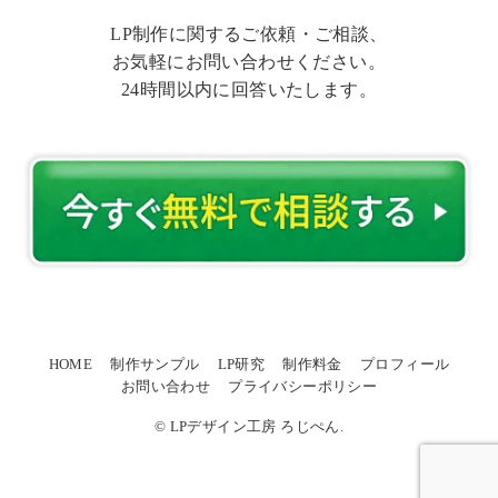
LP制作に関するご依頼・ご相談、
お気軽にお問い合わせください。
24時間以内に回答いたします。
HOME
制作サンプル
LP研究
制作料金
プロフィール
お問い合わせ
プライバシーポリシー
© LPデザイン工房 ろじぺん.