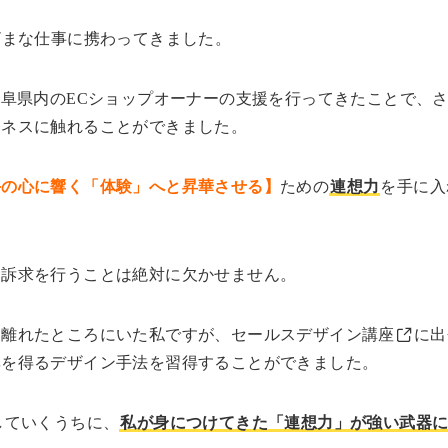
ざまな仕事に携わってきました。
岐阜県内のECショップオーナーの支援を行ってきたことで、
ジネスに触れることができました。
手の心に響く「体験」へと昇華させる】
ための
連想力
を手に入
う訴求を行うことは絶対に欠かせません。
け離れたところにいた私ですが、
セールスデザイン講座
に出
率を得るデザイン手法を習得することができました。
していくうちに、
私が身につけてきた「連想力」が強い武器