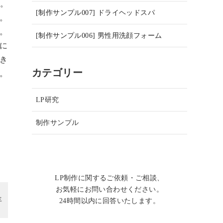
。
[制作サンプル007] ドライヘッドスパ
事。
。
[制作サンプル006] 男性用洗顔フォーム
に
き
カテゴリー
る。
LP研究
制作サンプル
LP制作に関するご依頼・ご相談、
お気軽にお問い合わせください。
年
24時間以内に回答いたします。